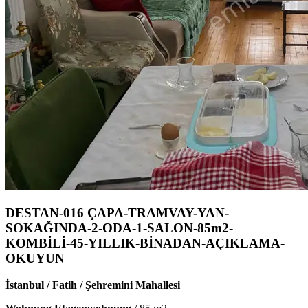
DESTAN-016 ÇAPA-TRAMVAY-YAN-
SOKAĞINDA-2-ODA-1-SALON-85m2-
KOMBİLİ-45-YILLIK-BİNADAN-AÇIKLAMA-
OKUYUN
İstanbul / Fatih / Şehremini Mahallesi