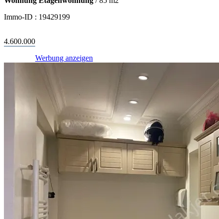
Wohnung Etagenwohnung
/
85
m2
Immo-ID :
19429199
4.600.000
Werbung anzeigen