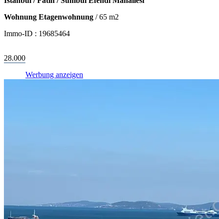
İstanbul / Fatih / Sümbül Efendi Mahallesi
Wohnung Etagenwohnung
/
65
m2
Immo-ID :
19685464
28.000
Werbung anzeigen