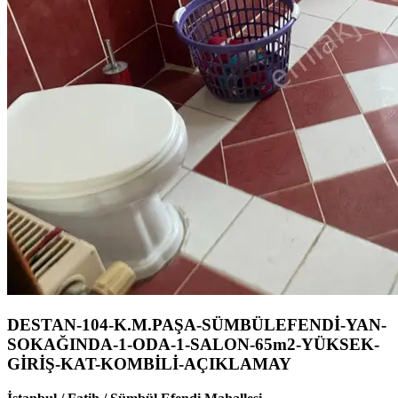
DESTAN-104-K.M.PAŞA-SÜMBÜLEFENDİ-YAN-
SOKAĞINDA-1-ODA-1-SALON-65m2-YÜKSEK-
GİRİŞ-KAT-KOMBİLİ-AÇIKLAMAY