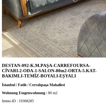
DESTAN-092-K.M.PAŞA-CARREFOURSA-
CİVARI-2-ODA-1-SALON-80m2-ORTA-5.KAT-
BAKIMLI-TEMİZ-BOYALI-EŞYALI
İstanbul / Fatih / Cerrahpaşa Mahallesi
Wohnung Etagenwohnung
/
80
m2
Immo-ID :
19308285