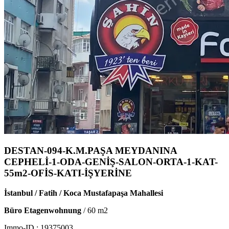
DESTAN-094-K.M.PAŞA MEYDANINA
CEPHELİ-1-ODA-GENİŞ-SALON-ORTA-1-KAT-
55m2-OFİS-KATI-İŞYERİNE
İstanbul / Fatih / Koca Mustafapaşa Mahallesi
Büro Etagenwohnung
/
60
m2
Immo-ID :
19375003