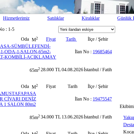
Hizmetlerimiz
Satılıklar
Kiralıklar
Günlük K
No : 1-5
2
Oda
Fiyat
Tarih
İlçe / Şehir
M
.PAŞA-SÜMBÜLEFENDİ-
1-ODA-1-SALON-65m2-
İlan No :
19685464
AT-KOMBİLİ-AÇIKLAMAY
2
28.000 TL
04.08.2026
İstanbul / Fatih
65m
2
Oda
Fiyat
Tarih
İlçe / Şehir
M
CAMUSTAFAPAŞA
 CİVARI DENİZ
İlan No :
19475547
 1 SALON 80m2
Ekibim
2
34.000 TL
13.06.2026
İstanbul / Fatih
Yaku
85m
Dest
Koca
2
Oda
Fiyat
Tarih
İlçe / Şehir