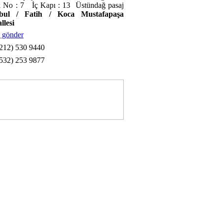
 No : 7 İç Kapı : 13 Üstündağ pasaj
nbul / Fatih / Koca Mustafapaşa
llesi
 gönder
212) 530 9440
532) 253 9877