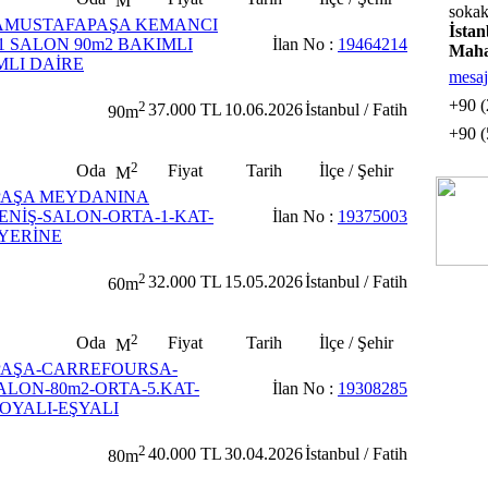
M
sokak
AMUSTAFAPAŞA KEMANCI
İsta
 1 SALON 90m2 BAKIMLI
İlan No :
19464214
Maha
MLI DAİRE
mesaj
+90 (
2
37.000 TL
10.06.2026
İstanbul / Fatih
90m
+90 (
2
Oda
Fiyat
Tarih
İlçe / Şehir
M
.PAŞA MEYDANINA
ENİŞ-SALON-ORTA-1-KAT-
İlan No :
19375003
ŞYERİNE
2
32.000 TL
15.05.2026
İstanbul / Fatih
60m
2
Oda
Fiyat
Tarih
İlçe / Şehir
M
.PAŞA-CARREFOURSA-
ALON-80m2-ORTA-5.KAT-
İlan No :
19308285
OYALI-EŞYALI
2
40.000 TL
30.04.2026
İstanbul / Fatih
80m