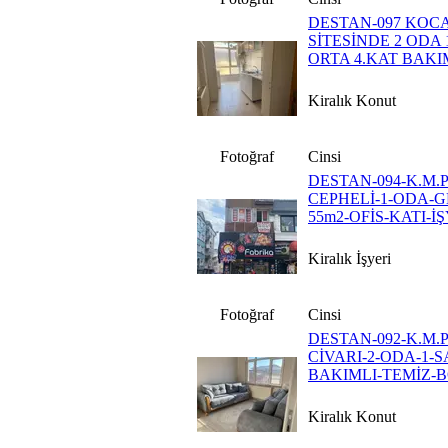
DESTAN-097 KOC
SİTESİNDE 2 ODA
ORTA 4.KAT BAKI
Kiralık Konut
Fotoğraf
Cinsi
DESTAN-094-K.M
CEPHELİ-1-ODA-G
55m2-OFİS-KATI-İ
Kiralık İşyeri
Fotoğraf
Cinsi
DESTAN-092-K.M
CİVARI-2-ODA-1-S
BAKIMLI-TEMİZ-B
Kiralık Konut