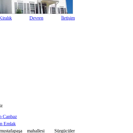
iralık
Devren
İletişim
iz
p Canbaz
an Emlak
mustafapaşa mahallesi Sürgücüler