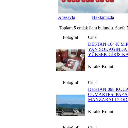
Anasayfa
Hakkımızda
Toplam
5
emlak ilanı bulundu. Sayfa 
Fotoğraf
Cinsi
DESTAN-104-K.M
YAN-SOKAĞINDA-
YÜKSEK-GİRİŞ-K
Kiralık Konut
Fotoğraf
Cinsi
DESTAN-098 KO
CUMARTESİ PAZAR
MANZARALI 2 ODA
Kiralık Konut
Fotoğraf
Cinsi