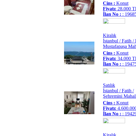
Cins :
Konut
Fiyatı:
28.000 T
İlan No :
: 1968
Kiralık
İstanbul / Fatih 
Mustafapaşa Mah
Cins :
Konut
Fiyatı:
34.000 T
İlan No :
: 1947
Satılık
İstanbul / Fatih /
Şehremini Mahall
Cins :
Konut
Fiyatı:
4.600.00
İlan No :
: 1942
Kiralık