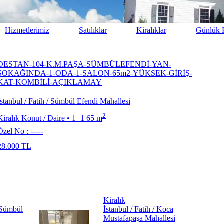
Hizmetlerimiz
Satılıklar
Kiralıklar
Günlük K
DESTAN-104-K.M.PAŞA-SÜMBÜLEFENDİ-YAN-
SOKAĞINDA-1-ODA-1-SALON-65m2-YÜKSEK-GİRİŞ-
KAT-KOMBİLİ-AÇIKLAMAY
İstanbul / Fatih / Sümbül Efendi Mahallesi
2
Kiralık Konut / Daire
•
1+1 65 m
Özel No : -----
28.000
TL
Kiralık
/ Sümbül
İstanbul / Fatih / Koca
Mustafapaşa Mahallesi