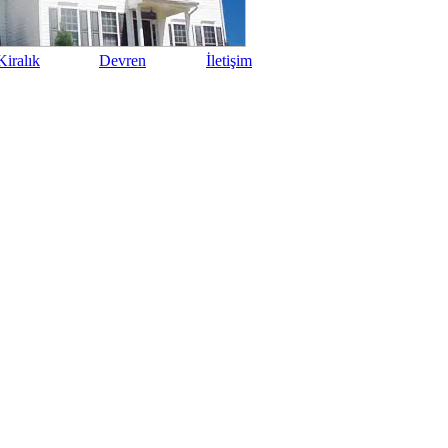
iralık
Devren
İletişim