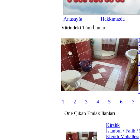
Anasayfa
Hakkımızda
Vitrindeki
Tüm
İlanlar
1
2
3
4
5
6
7
Öne
Çıkan
Emlak
İlanları
Kiralık
İstanbul / Fatih 
Efendi Mahallesi