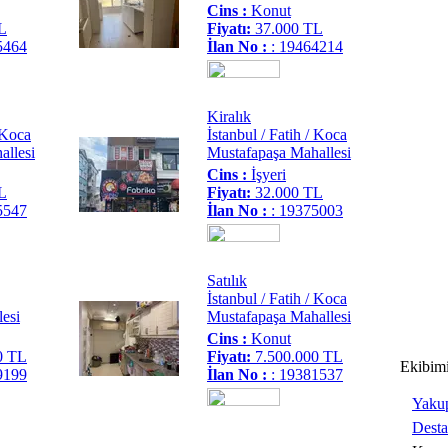
Cins :
Konut
L
Fiyatı:
37.000 TL
5464
İlan No :
: 19464214
Kiralık
/ Koca
İstanbul / Fatih / Koca
allesi
Mustafapaşa Mahallesi
Cins :
İşyeri
L
Fiyatı:
32.000 TL
5547
İlan No :
: 19375003
Satılık
İstanbul / Fatih / Koca
esi
Mustafapaşa Mahallesi
Cins :
Konut
0 TL
Fiyatı:
7.500.000 TL
Ekibim
9199
İlan No :
: 19381537
Yaku
Dest