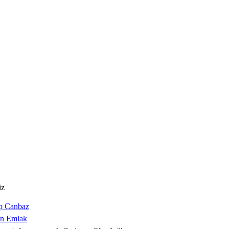
iz
p Canbaz
an Emlak