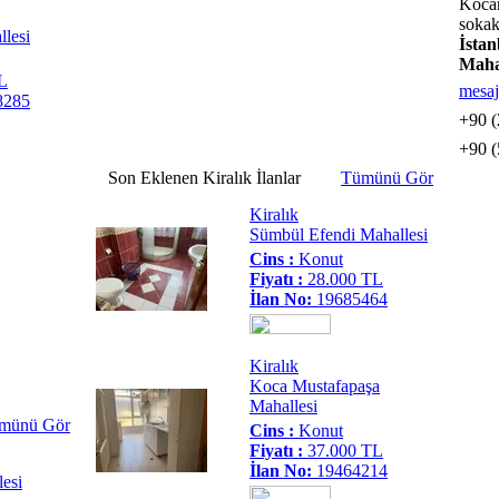
Koca
sokak
lesi
İsta
Maha
L
mesaj
8285
+90 (
+90 (
Son
Eklenen
Kiralık
İlanlar
Tümünü Gör
Kiralık
Sümbül Efendi Mahallesi
Cins :
Konut
Fiyatı :
28.000 TL
İlan No:
19685464
Kiralık
Koca Mustafapaşa
Mahallesi
münü Gör
Cins :
Konut
Fiyatı :
37.000 TL
İlan No:
19464214
esi