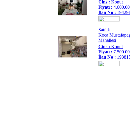
Cins :
Konut
Fiyatı :
4.600.0
İlan No :
19429
Satılık
Koca Mustafapa
Mahallesi
Cins :
Konut
Fiyatı :
7.500.0
İlan No :
19381