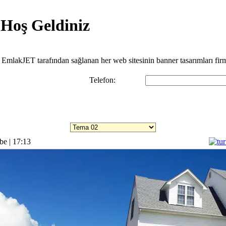
 Hoş Geldiniz
z. EmlakJET tarafından sağlanan her web sitesinin banner tasarımları fir
Telefon:
Temaları incelemek için listeye tıklayınız.
be | 17:13