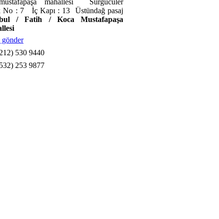
mustafapaşa mahallesi Sürgücüler
 No : 7 İç Kapı : 13 Üstündağ pasaj
nbul / Fatih / Koca Mustafapaşa
llesi
 gönder
212) 530 9440
532) 253 9877