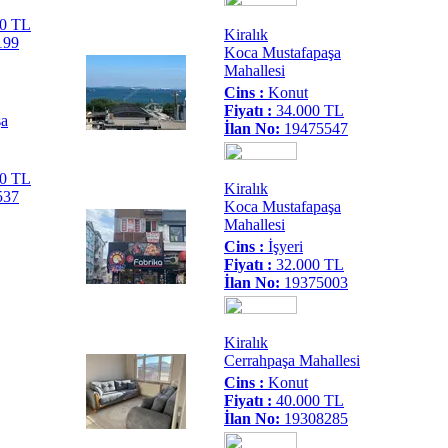
00 TL
Kiralık
199
Koca Mustafapaşa
Mahallesi
Cins :
Konut
Fiyatı :
34.000 TL
şa
İlan No:
19475547
00 TL
Kiralık
537
Koca Mustafapaşa
Mahallesi
Cins :
İşyeri
Fiyatı :
32.000 TL
İlan No:
19375003
Kiralık
Cerrahpaşa Mahallesi
Cins :
Konut
Fiyatı :
40.000 TL
İlan No:
19308285